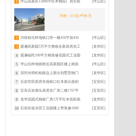
坪山高新区15900平红本独院厂房出租
[坪山区]
1
空地超大带整排卸货平台
均价：0.5元/平米/天
20块租坑梓地铁口旁一楼450平加450
[坪山区]
2
平红本厂房出租
观澜高新园5万平方整栋全新原房东工
[龙华区]
3
业园红本厂房出租零公摊分租
观澜福民100平方精装修花园式工业园
[龙华区]
4
红本办公室厂房出租可分租
坪山坑梓地铁附近高新园区楼上精装
[坪山区]
5
修1900平厂房出租性价比高
深圳光明松柏路边上新出别墅型独门
[龙华区]
6
独院综合楼4400平出租
石岩官田原房东地铁口红本新出面积
[宝安区]
7
1500平厂房精装修III
宝安石岩塘头原房东厂房二楼1767平
[宝安区]
8
配有精装修
龙华花园式独栋厂房1万平红本实际面
[龙华区]
9
积一楼6米开发商直租无公摊
石岩街道水田工业园楼上带装修1000
[宝安区]
10
平实际面积出租