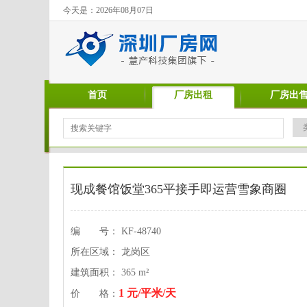
今天是：2026年08月07日
首页
厂房出租
厂房出
现成餐馆饭堂365平接手即运营雪象商圈
编 号： KF-48740
所在区域： 龙岗区
建筑面积： 365 m²
1 元/平米/天
价 格：