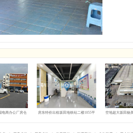
园电商办公厂房仓
房东特价出租坂田地铁站二楼1055平
空地超大坂田杨美
2000平
带装修办公厂房出租
平厂房