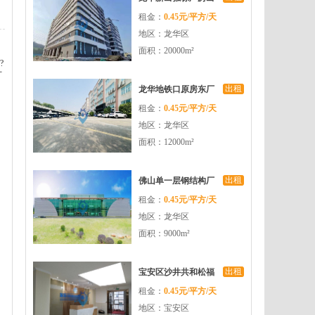
租金：
0.45元/平方/天
租20000平空地大适合
地区：龙华区
各类生产加工等
面积：20000m²
?
厂
出租
龙华地铁口原房东厂
租金：
0.45元/平方/天
房出租12000平共三栋
地区：龙华区
带红本实际面积
面积：12000m²
出租
佛山单一层钢结构厂
租金：
0.45元/平方/天
房出租7000平全新实
地区：龙华区
际面积带红本可分租
面积：9000m²
出租
宝安区沙井共和松福
租金：
0.45元/平方/天
大道附近楼上带装修
地区：宝安区
2100平方厂房出租