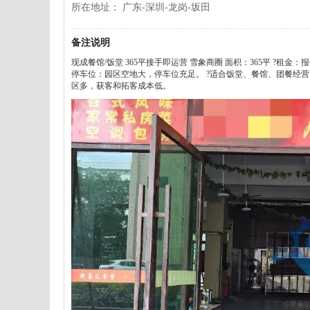
所在地址： 广东-深圳-龙岗-坂田
备注说明
现成餐馆/饭堂 365平接手即运营 雪象商圈 面积：365平 ?租金：
停车位：园区空地大，停车位充足。 ?适合饭堂、餐馆、团餐经营
区多，获客和拓客成本低。