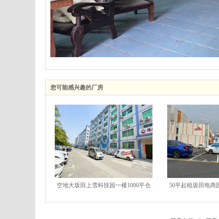
您可能感兴趣的厂房
空地大坂田上雪科技园一楼1000平仓
50平起租坂田电商
库出租可分租
库出租单层