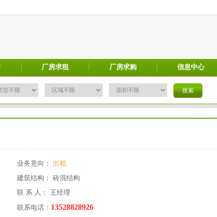
售
厂房求租
厂房求购
信息中心
业务意向：
出租
建筑结构： 砖混结构
联 系 人： 王经理
13528828926
联系电话：