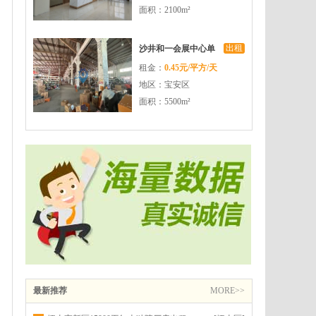
面积：2100m²
出租
沙井和一会展中心单
租金：
0.45元/平方/天
一层钢构5500平方
地区：宝安区
面积：5500m²
最新推荐
MORE>>