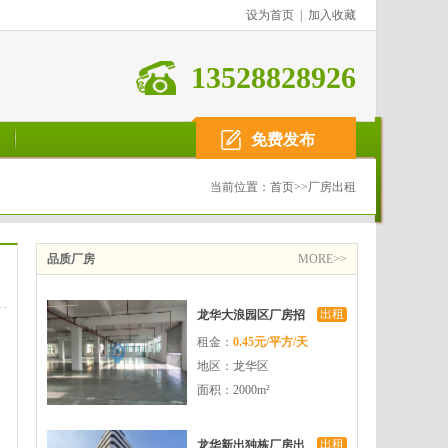
设为首页
|
加入收藏
13528828926
免费发布
当前位置：
首页
>>
厂房出租
品质厂房
MORE>>
出租
龙华大浪园区厂房招
租金：
0.45元/平方/天
租整层2000平层高45
地区：龙华区
米使用率8成
面积：2000m²
出租
龙华新出独栋厂房出