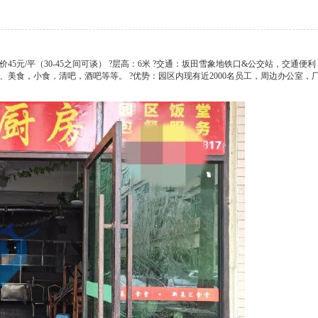
报价45元/平（30-45之间可谈） ?层高：6米 ?交通：坂田雪象地铁口&公交站，交通便利 
、美食，小食，清吧，酒吧等等。 ?优势：园区内现有近2000名员工，周边办公室，