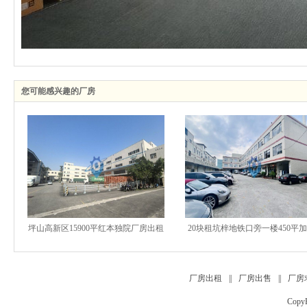
您可能感兴趣的厂房
坪山高新区15900平红本独院厂房出租
20块租坑梓地铁口旁一楼450平加4
空地超大带整排卸货平台
平红本厂房出租
厂房出租
||
厂房出售
||
厂房
Copy